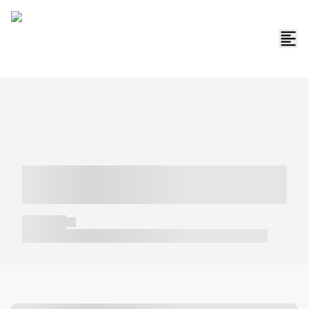
----- ----- -- ------ ---- ---- -- ----- -----
----- --- ------
----- -----
----- ----- -- ------ ---- ---- -- ----- ----- ----- --- ------