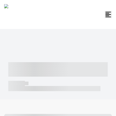
----- ----- -- ------ ---- ---- -- ----- -----
----- --- ------
----- -----
----- ----- -- ------ ---- ---- -- ----- ----- ----- --- ------