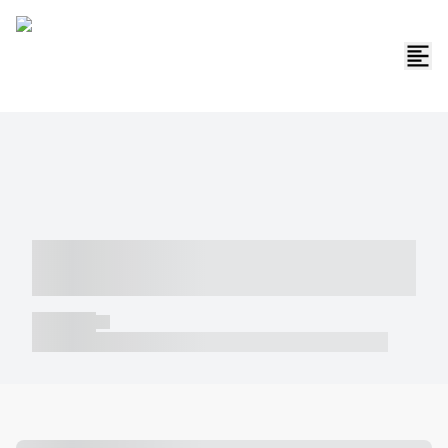
----- ----- -- ------ ---- ---- -- ----- -----
----- --- ------
----- -----
----- ----- -- ------ ---- ---- -- ----- ----- ----- --- ------