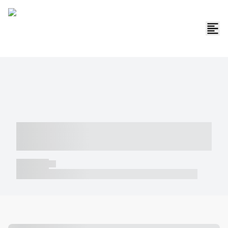
----- ----- -- ------ ---- ---- -- ----- -----
----- --- ------
----- -----
----- ----- -- ------ ---- ---- -- ----- ----- ----- --- ------