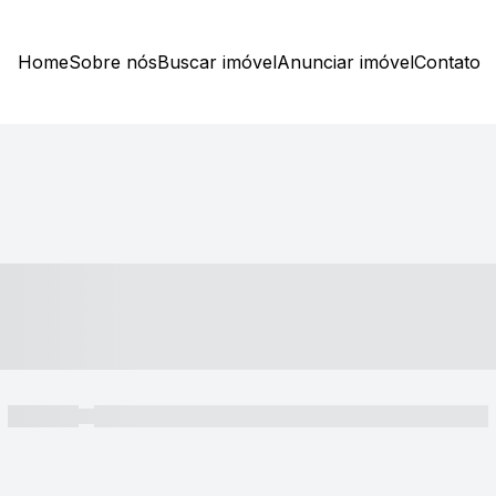
Home
Sobre nós
Buscar imóvel
Anunciar imóvel
Contato
----- ---- ---- -- ----
----- -----
----- ----- -- ------ ---- ---- -- ----- ----- ----- --- ------