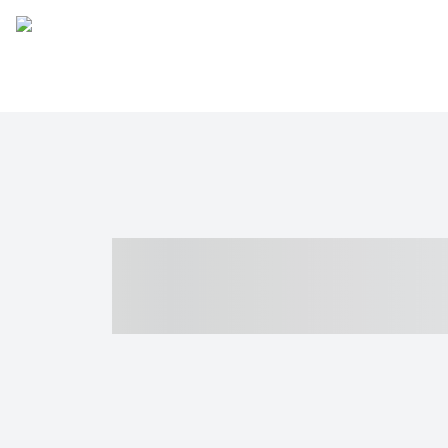
----- ----- -- -
- ------