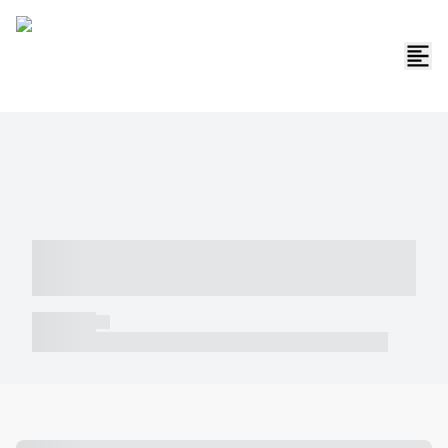
----- ----- -- ------ ---- ---- -- ----- -----
----- --- ------
----- -----
----- ----- -- ------ ---- ---- -- ----- ----- ----- --- ------