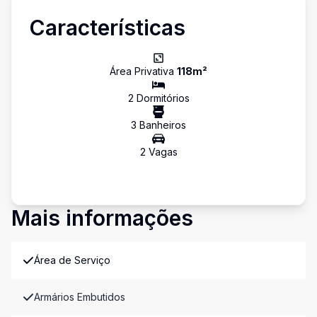
Características
Área Privativa
118
m²
2
Dormitório
s
3
Banheiro
s
2
Vaga
s
Mais informações
Área de Serviço
Armários Embutidos