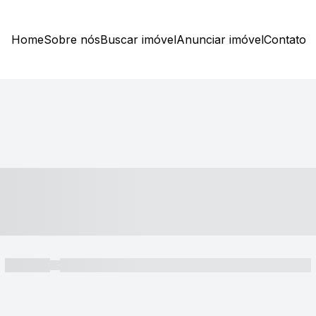
Home
Sobre nós
Buscar imóvel
Anunciar imóvel
Contato
----- ---- ---- -- ----
----- -----
----- ----- -- ------ ---- ---- -- ----- ----- ----- --- ------