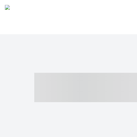
----- ----- -- -
- ------