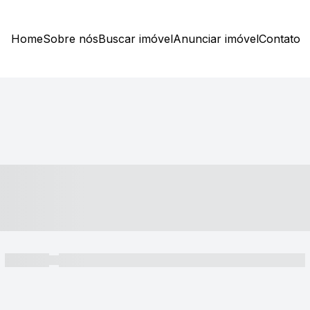
Home
Sobre nós
Buscar imóvel
Anunciar imóvel
Contato
----- ---- ---- -- ----
----- -----
----- ----- -- ------ ---- ---- -- ----- ----- ----- --- ------