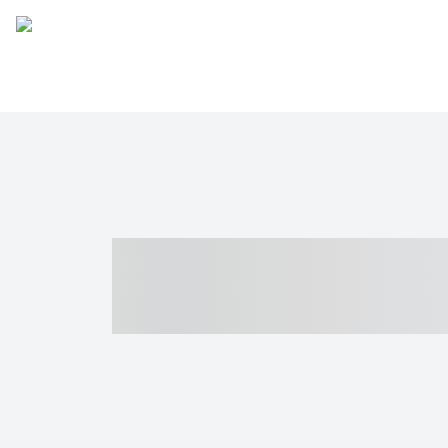
----- ----- -- -
- ------