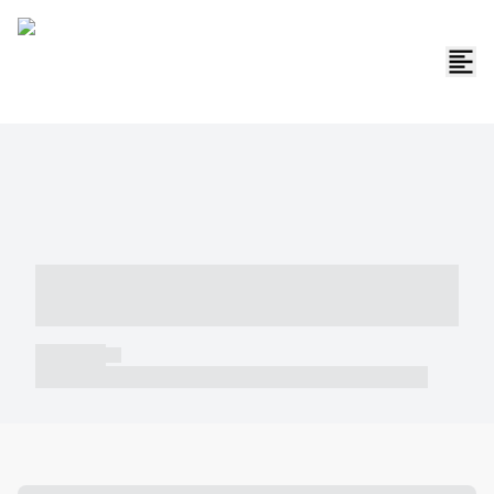
----- ----- -- ------ ---- ---- -- ----- -----
----- --- ------
----- -----
----- ----- -- ------ ---- ---- -- ----- ----- ----- --- ------