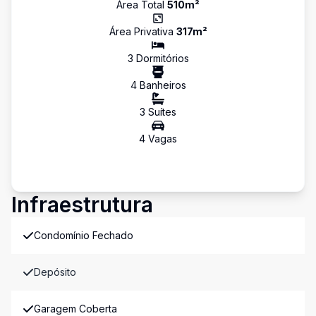
Área Total
510
m²
Área Privativa
317
m²
3
Dormitório
s
4
Banheiro
s
3
Suíte
s
4
Vaga
s
Infraestrutura
Condomínio Fechado
Depósito
Garagem Coberta