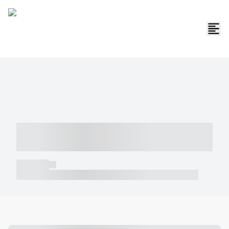
----- ----- -- ------ ---- ---- -- ----- -----
----- --- ------
----- -----
----- ----- -- ------ ---- ---- -- ----- ----- ----- --- ------