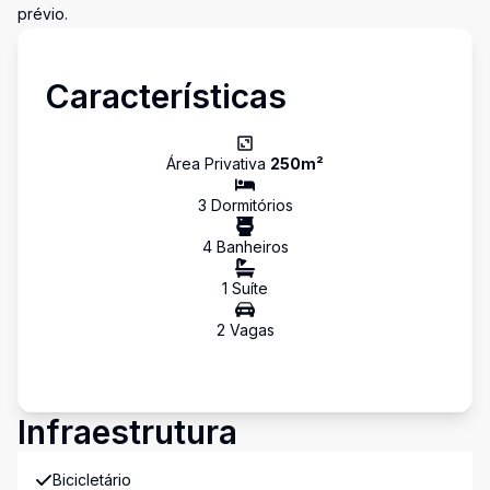
prévio.
Características
Área Privativa
250
m²
3
Dormitório
s
4
Banheiro
s
1
Suíte
2
Vaga
s
Infraestrutura
Bicicletário