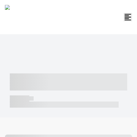
----- ----- -- ------ ---- ---- -- ----- -----
----- --- ------
----- -----
----- ----- -- ------ ---- ---- -- ----- ----- ----- --- ------