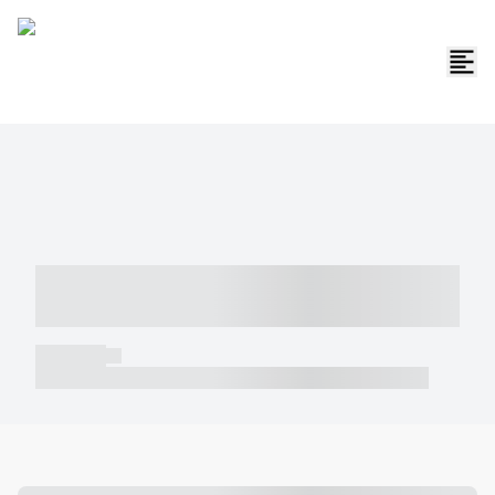
----- ----- -- ------ ---- ---- -- ----- -----
----- --- ------
----- -----
----- ----- -- ------ ---- ---- -- ----- ----- ----- --- ------