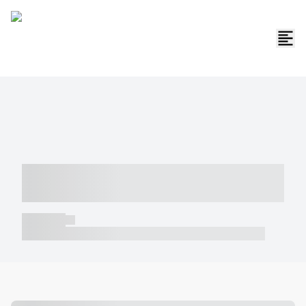
----- ----- -- ------ ---- ---- -- ----- -----
----- --- ------
----- -----
----- ----- -- ------ ---- ---- -- ----- ----- ----- --- ------