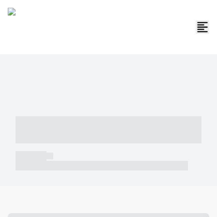
----- ----- -- ------ ---- ---- -- ----- -----
----- --- ------
----- -----
----- ----- -- ------ ---- ---- -- ----- ----- ----- --- ------