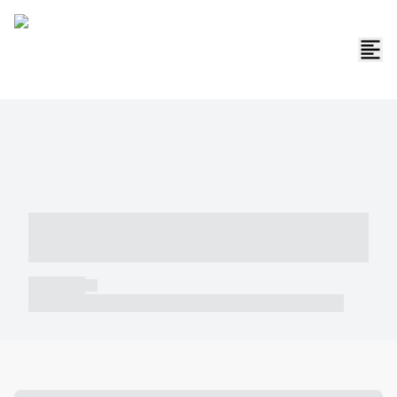
----- ----- -- ------ ---- ---- -- ----- -----
----- --- ------
----- -----
----- ----- -- ------ ---- ---- -- ----- ----- ----- --- ------