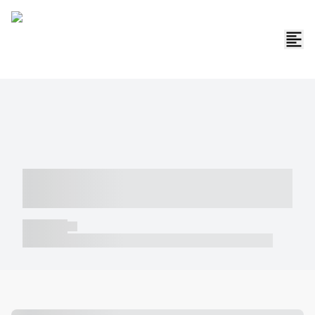
----- ----- -- ------ ---- ---- -- ----- -----
----- --- ------
----- -----
----- ----- -- ------ ---- ---- -- ----- ----- ----- --- ------