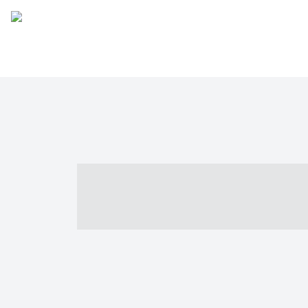
----- ----- -- -
- ------