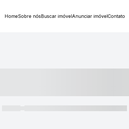
Home
Sobre nós
Buscar imóvel
Anunciar imóvel
Contato
----- ---- ---- -- ----
----- -----
----- ----- -- ------ ---- ---- -- ----- ----- ----- --- ------