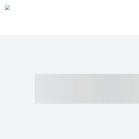
----- ----- -- -
- ------