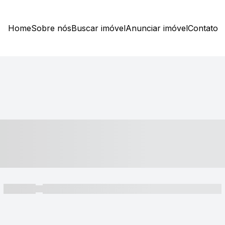
Home
Sobre nós
Buscar imóvel
Anunciar imóvel
Contato
----- ---- ---- -- ----
----- -----
----- ----- -- ------ ---- ---- -- ----- ----- ----- --- ------