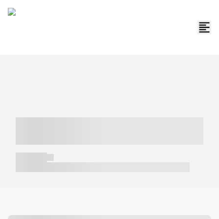
----- ----- -- ------ ---- ---- -- ----- -----
----- --- ------
----- -----
----- ----- -- ------ ---- ---- -- ----- ----- ----- --- ------