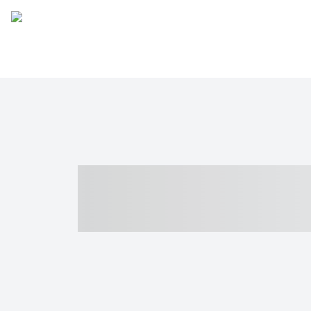
----- ----- -- -
- ------