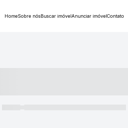
Home
Sobre nós
Buscar imóvel
Anunciar imóvel
Contato
----- ---- ---- -- ----
----- -----
----- ----- -- ------ ---- ---- -- ----- ----- ----- --- ------