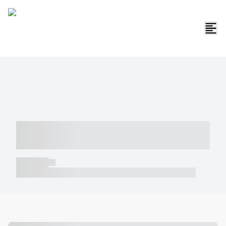
----- ----- -- ------ ---- ---- -- ----- -----
----- --- ------
----- -----
----- ----- -- ------ ---- ---- -- ----- ----- ----- --- ------