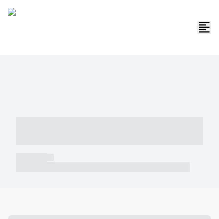
----- ----- -- ------ ---- ---- -- ----- -----
----- --- ------
----- -----
----- ----- -- ------ ---- ---- -- ----- ----- ----- --- ------