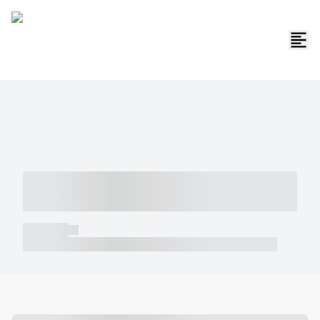
----- ----- -- ------ ---- ---- -- ----- -----
----- --- ------
----- -----
----- ----- -- ------ ---- ---- -- ----- ----- ----- --- ------