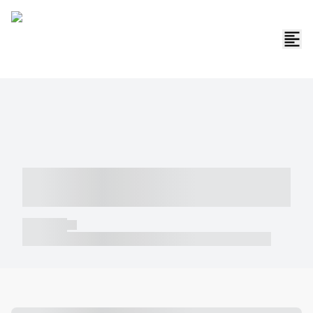
----- ----- -- ------ ---- ---- -- ----- -----
----- --- ------
----- -----
----- ----- -- ------ ---- ---- -- ----- ----- ----- --- ------