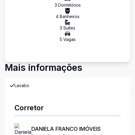
3
Dormitório
s
4
Banheiro
s
3
Suíte
s
5
Vaga
s
Mais informações
Lavabo
Corretor
DANIELA FRANCO IMÓVEIS