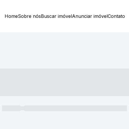
Home
Sobre nós
Buscar imóvel
Anunciar imóvel
Contato
----- ---- ---- -- ----
----- -----
----- ----- -- ------ ---- ---- -- ----- ----- ----- --- ------