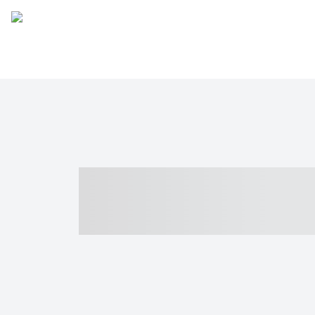
----- ----- -- -
- ------