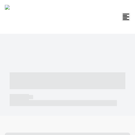
----- ----- -- ------ ---- ---- -- ----- -----
----- --- ------
----- -----
----- ----- -- ------ ---- ---- -- ----- ----- ----- --- ------