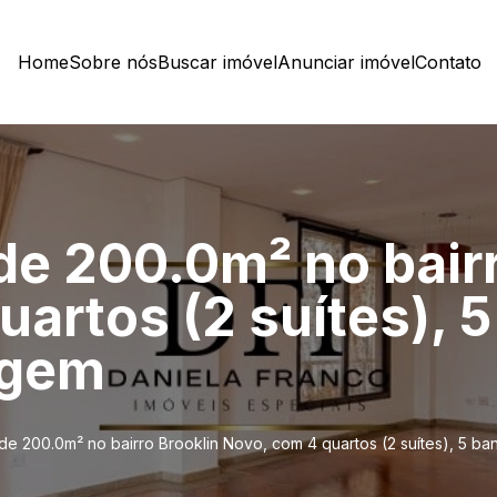
Home
Sobre nós
Buscar imóvel
Anunciar imóvel
Contato
e 200.0m² no bairr
artos (2 suítes), 5
agem
e 200.0m² no bairro Brooklin Novo, com 4 quartos (2 suítes), 5 b