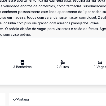
zado? Esse apartamento fica na Rua Nebraska, esquina da rua Nova
 uma variedade enorme de comércios, como farmácias, supermercado
ha conhecer pessoalmente este lindo apartamento de 1 por andar, s
m piso em madeira, todos com varanda, suite master com closet, 2 sui
a, cozinha com piso em granito com armários planejados, ótima
m. O prédio dispõe de vagas para visitantes e salão de festas. Ag
ão sem aviso prévio.
3
Banheiro
s
2
Suíte
s
3
Vaga
Portaria