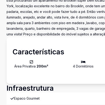
Esta procurando um apartamento no Brooklin super bem locali
York, localização excelente no bairro do Brooklin, onde tem
padaria, escolas, etc e você pode fazer tudo a pé. Então ven
iluminado, arejado, andar alto, vista livre, de 4 dormitórios co
ampla sala para 3 ambientes com piso em madeira ,lavabo, cop
lavanderia, quarto, banheiro de empregada, 3 vagas de garage
uma visita! Preço e disponibilidade do imóvel sujeitos a alteraç
Características
Área Privativa
200
m²
4
Dormitório
s
Infraestrutura
Espaco Gourmet